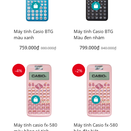
Máy tính Casio BTG
Máy tính Casio BTG
màu xanh
Màu đen nhám
759.000₫
799.000₫
880.000₫
840.000₫
-4%
-2%
Máy tính casio fx-580
Máy tính Casio fx-580
màu hồng cá tính
bản đặc biệt