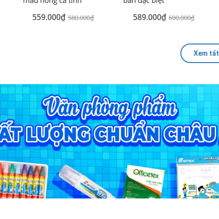
559.000₫
589.000₫
580.000₫
600.000₫
Xem tất