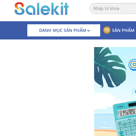
DANH MỤC SẢN PHẨM
SẢN PHẨM