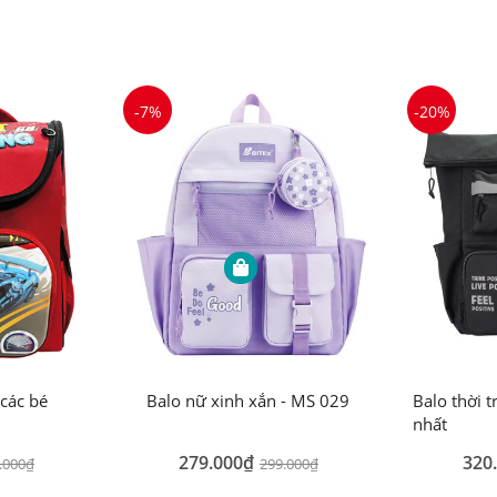
-7%
-20%
 các bé
Balo nữ xinh xắn - MS 029
Balo thời 
nhất
279.000₫
320
.000₫
299.000₫