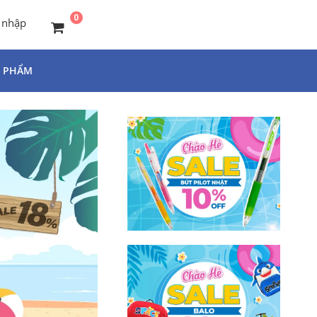
0
 nhập
N PHẨM