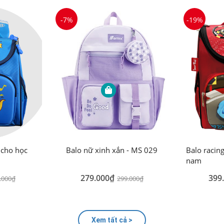
-7%
-19%
 cho học
Balo nữ xinh xắn - MS 029
Balo racin
nam
279.000₫
399
.000₫
299.000₫
Xem tất cả >