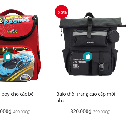
-20%
g boy cho các bé
Balo thời trang cao cấp mới
nhất
.000₫
320.000₫
490.000₫
399.000₫