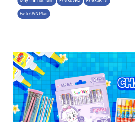
Máy tính học sinh
Fx-580VNX
Fx-880BTG
Fx-570VN Plus