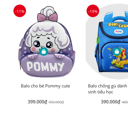
-11%
-19%
Balo cho bé Pommy cute
Balo chống gù dành
sinh tiểu học
399.000₫
390.000₫
450.000₫
480