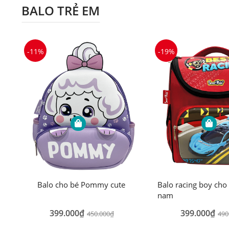
BALO TRẺ EM
-11%
-19%
Balo cho bé Pommy cute
Balo racing boy cho
nam
399.000₫
399.000₫
450.000₫
490