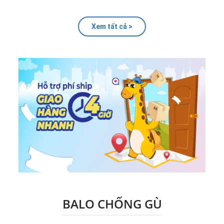
Xem tất cả >
BALO CHỐNG GÙ