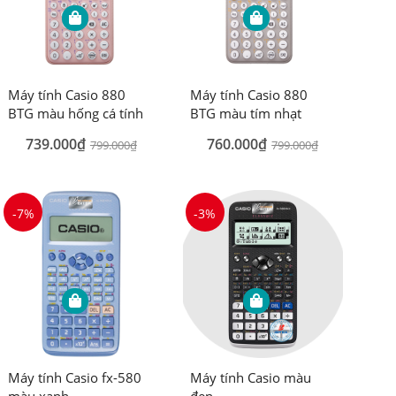
Máy tính Casio 880
Máy tính Casio 880
BTG màu hống cá tính
BTG màu tím nhạt
739.000₫
760.000₫
799.000₫
799.000₫
-7%
-3%
Máy tính Casio fx-580
Máy tính Casio màu
màu xanh
đen