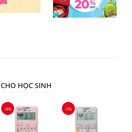
 CHO HỌC SINH
-8%
-5%