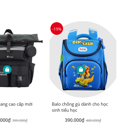
-19%
trang cao cấp mới
Balo chống gù dành cho học
sinh tiểu học
.000₫
390.000₫
399.000₫
480.000₫