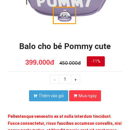
Balo cho bé Pommy cute
399.000đ
-11%
450.000đ
-
+
Thêm vào giỏ
Mua ngay
Pellentesque venenatis ex at nulla interdum tincidunt.
Fusce consectetur, risus faucibus accumsan convallis, nisi